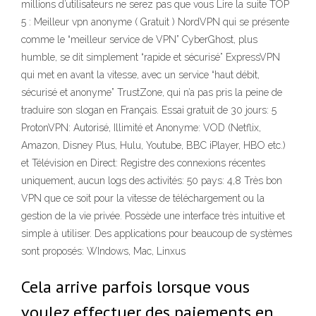
millions d’utilisateurs ne serez pas que vous Lire la suite TOP
5 : Meilleur vpn anonyme ( Gratuit ) NordVPN qui se présente
comme le “meilleur service de VPN” CyberGhost, plus
humble, se dit simplement “rapide et sécurisé” ExpressVPN
qui met en avant la vitesse, avec un service “haut débit,
sécurisé et anonyme” TrustZone, qui n’a pas pris la peine de
traduire son slogan en Français. Essai gratuit de 30 jours: 5
ProtonVPN: Autorisé, Illimité et Anonyme: VOD (Netflix,
Amazon, Disney Plus, Hulu, Youtube, BBC iPlayer, HBO etc.)
et Télévision en Direct: Registre des connexions récentes
uniquement, aucun logs des activités: 50 pays: 4,8 Très bon
VPN que ce soit pour la vitesse de téléchargement ou la
gestion de la vie privée. Possède une interface très intuitive et
simple à utiliser. Des applications pour beaucoup de systèmes
sont proposés: WIndows, Mac, Linxus
Cela arrive parfois lorsque vous
voulez effectuer des paiements en