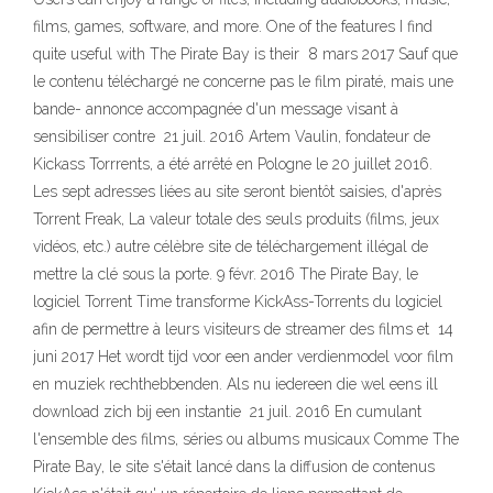
films, games, software, and more. One of the features I find
quite useful with The Pirate Bay is their 8 mars 2017 Sauf que
le contenu téléchargé ne concerne pas le film piraté, mais une
bande- annonce accompagnée d'un message visant à
sensibiliser contre 21 juil. 2016 Artem Vaulin, fondateur de
Kickass Torrrents, a été arrêté en Pologne le 20 juillet 2016.
Les sept adresses liées au site seront bientôt saisies, d'après
Torrent Freak, La valeur totale des seuls produits (films, jeux
vidéos, etc.) autre célèbre site de téléchargement illégal de
mettre la clé sous la porte. 9 févr. 2016 The Pirate Bay, le
logiciel Torrent Time transforme KickAss-Torrents du logiciel
afin de permettre à leurs visiteurs de streamer des films et 14
juni 2017 Het wordt tijd voor een ander verdienmodel voor film
en muziek rechthebbenden. Als nu iedereen die wel eens ill
download zich bij een instantie 21 juil. 2016 En cumulant
l'ensemble des films, séries ou albums musicaux Comme The
Pirate Bay, le site s'était lancé dans la diffusion de contenus