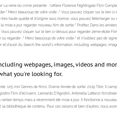
r La reine du crime présente : l'affaire Florence Nightingale Film Complet 
der-" Merci beaucoup de votre visite -" Vous pouvez cliquer sur le lien c
rès haute qualité et d'origine sous licence, vous pouvez télécharger ou r
 la mise à jour regarder nouveau film de sortie-" Profitez Dans les année
 -" Vous pouvez cliquer sur le lien ci-dessus pour regarder 2ème étoile Fil
r ou regarder -" Merci beaucoup de votre visite-" et n'oubliez pas de sign
rder et d'avoir du Search the world's information, including webpages, im
including webpages, images, videos and mor
what you're looking for.
Durée: 105 min Genres de films: Drame Année de sortie: 2019 Titre: Il ca
ostini Film d'écrivains: Leonardo D'Agostini, Antonella Lattanzi filmstre
 certain temps mais a récemment été mise à jour. Il fonctionne à nouveau
et sa bibliothèque de contenu. Pour ces raisons et bien d'autres, nous avo