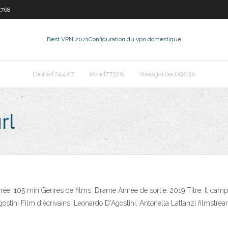
4768
Best VPN 2021
Configuration du vpn domestique
Dioneff24487
Pond77328
Weisgarber69636
rl
Durée: 105 min Genres de films: Drame Année de sortie: 2019 Titre: Il ca
ostini Film d'écrivains: Leonardo D'Agostini, Antonella Lattanzi filmstre